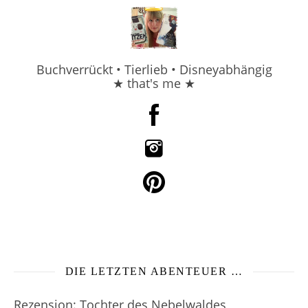
Buchverrückt • Tierlieb • Disneyabhängig
★ that's me ★
DIE LETZTEN ABENTEUER …
Rezension: Tochter des Nebelwaldes