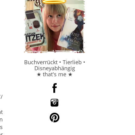
Buchverrückt • Tierlieb •
Disneyabhängig
★ that's me ★
//
ag
ht
en
es
r