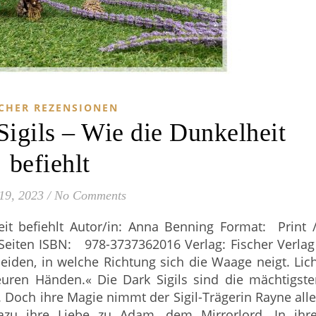
CHER REZENSIONEN
Sigils – Wie die Dunkelheit
befiehlt
 19, 2023
/
No Comments
heit befiehlt Autor/in: Anna Benning Format: Print 
eiten ISBN: ‎ ‎ 978-3737362016 Verlag: Fischer Verl
eiden, in welche Richtung sich die Waage neigt. Lic
euren Händen.« Die Dark Sigils sind die mächtigst
. Doch ihre Magie nimmt der Sigil-Trägerin Rayne all
azu ihre Liebe zu Adam, dem Mirrorlord. In ihre