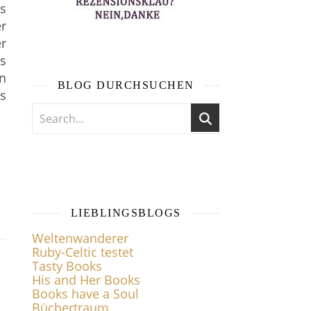
ss
er
er
is
en
BLOG DURCHSUCHEN
s
LIEBLINGSBLOGS
Weltenwanderer
Ruby-Celtic testet
Tasty Books
His and Her Books
Books have a Soul
Büchertraum